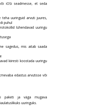
või iOSi seadmesse, et seda
eha uuringuid arvuti juures,
di puhul
rotokollid lühendavad uuringu
utusega
ine sagedus, mis aitab saada
le
vad kiiresti koostada uuringu
mevaba edastus arvutisse või
alüüsi paketi ja väga mugava
aulatuslikuks uuringuks.