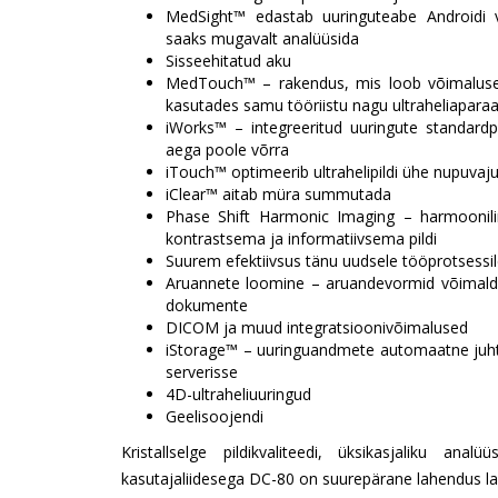
MedSight™ edastab uuringuteabe Androidi 
saaks mugavalt analüüsida
Sisseehitatud aku
MedTouch™ – rakendus, mis loob võimaluse t
kasutades samu tööriistu nagu ultraheliaparaa
iWorks™ – integreeritud uuringute standardp
aega poole võrra
iTouch™ optimeerib ultrahelipildi ühe nupuvaj
iClear™ aitab müra summutada
Phase Shift Harmonic Imaging – harmoonil
kontrastsema ja informatiivsema pildi
Suurem efektiivsus tänu uudsele tööprotsessi
Aruannete loomine – aruandevormid võimalda
dokumente
DICOM ja muud integratsioonivõimalused
iStorage™ – uuringuandmete automaatne juht
serverisse
4D-ultraheliuuringud
Geelisoojendi
Kristallselge pildikvaliteedi, üksikasjaliku an
kasutajaliidesega DC-80 on suurepärane lahendus lai