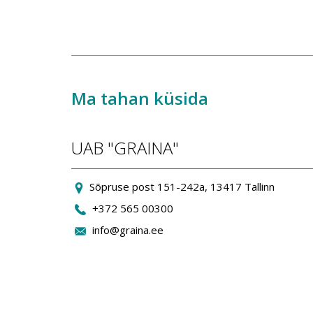
Ma tahan küsida
UAB "GRAINA"
Sõpruse post 151-242a, 13417 Tallinn
+372 565 00300
info@graina.ee