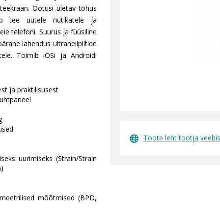
uteekraan. Ootusi ületav tõhus
ab tee uutele nutikatele ja
ie telefoni. Suurus ja füüsiline
ane lahendus ultrahelipiltide
ele. Toimib iOSi ja Androidi
st ja praktilisusest
juhtpaneel
g
lused
Toote leht tootja veebis
iseks uurimiseks (Strain/Strain
m)
meetrilised mõõtmised (BPD,