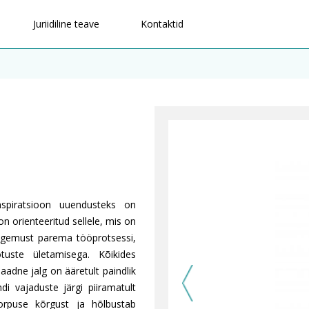
Juriidiline teave
Kontaktid
spiratsioon uuendusteks on
on orienteeritud sellele, mis on
kogemust parema tööprotsessi,
tuste ületamisega. Kõikides
aadne jalg on ääretult paindlik
ndi vajaduste järgi piiramatult
rpuse kõrgust ja hõlbustab