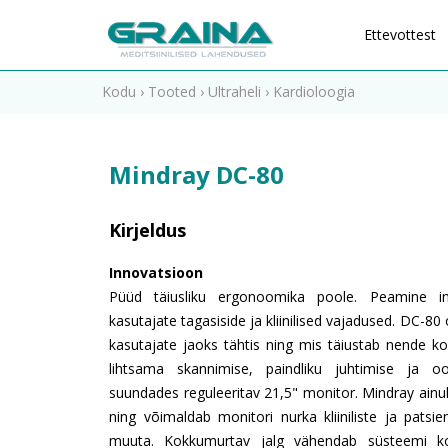
Ettevottest
Kodu
›
Tooted
›
Ultraheli
›
Kardioloogia
Mindray DC-80
Kirjeldus
Innovatsioon
Püüd täiusliku ergonoomika poole. Peamine in
kasutajate tagasiside ja kliinilised vajadused. DC-80 
kasutajate jaoks tähtis ning mis täiustab nende 
lihtsama skannimise, paindliku juhtimise ja oo
suundades reguleeritav 21,5" monitor. Mindray ainul
ning võimaldab monitori nurka kliiniliste ja patsie
muuta. Kokkumurtav jalg vähendab süsteemi ko