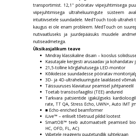
transportimist. 12,1" pööratav viipejuhtimisega pu
viipejuhtimisega ultraheliuuringute süsteem av
intuitiivsetele suundadele. MedTouch toob ultraheli te
kaugus ei ole enam probleem. MedTouch on suurepär
nutivaatluseks ja juurdepääsuks muudele andmet
nutiseadmetega.
Üksikasjalikum teave
Mindray klassikaline disain – kooslus soliidsuse
Kasutajale kergesti arusaadav ja kohandatav 
21,5-tolline kõrglahutusega LED-monitor
Kõikidesse suundadesse pööratav monitorijal
3D- ja 4D-ultraheliuuringute laialdased võima
Täissuuruses klaviatuur peamisel juhtpaneelil
Toetab transösofaagilisi (TEE) andureid
Tarkvara patsientide igakülgseks kardioloogil
rate, TT QA, Stress Echo, UWN+, Auto IMT j
■ Echo-enriched beamformer
iLive™ – eriliselt tõetruud pildid lootest
SmartOB™ teeb automaatselt peamised bio
HC, OFD, FL, AC)
Viibetele reageeriv puutetundlik juhtekraan