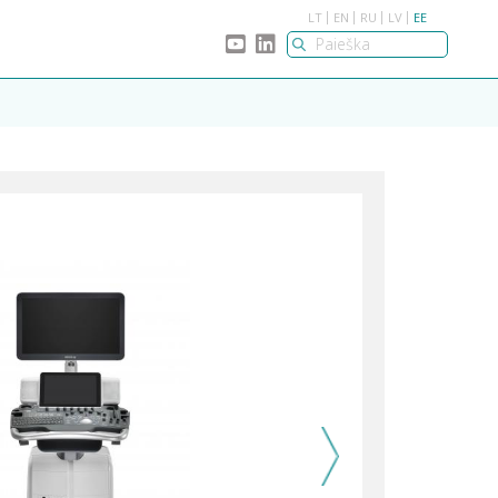
LT
EN
RU
LV
EE