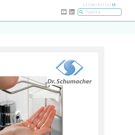
LT
EN
RU
LV
EE