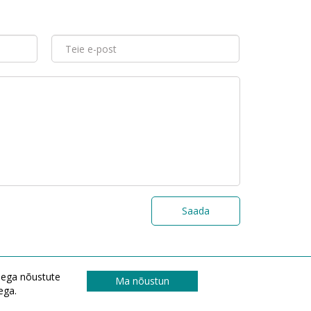
Saada
isega nõustute
Ma nõustun
ega.