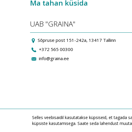
Ma tahan küsida
UAB "GRAINA"
Sõpruse post 151-242a, 13417 Tallinn
+372 565 00300
info@graina.ee
Selles veebisaidil kasutatakse küpsiseid, et tagada 
küpsiste kasutamisega. Saate seda lahendust muuta 