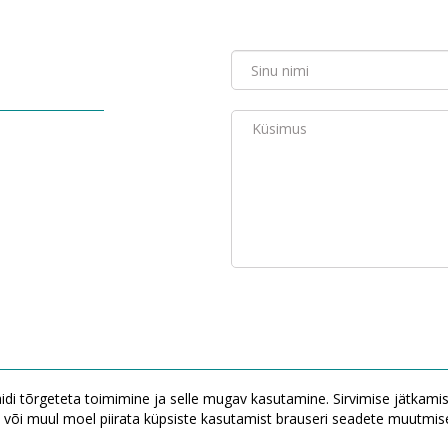
saidi tõrgeteta toimimine ja selle mugav kasutamine. Sirvimise jätkam
või muul moel piirata küpsiste kasutamist brauseri seadete muutmis