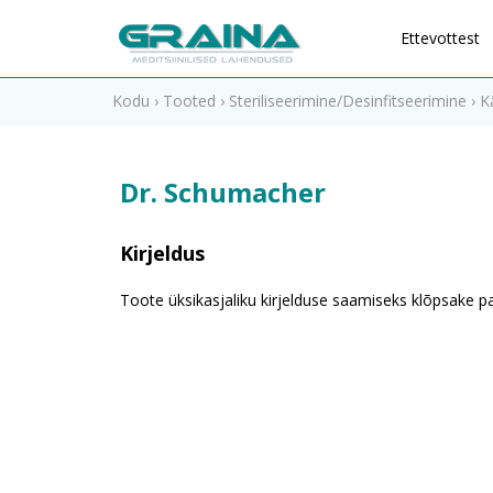
Ettevottest
Kodu
›
Tooted
›
Steriliseerimine/Desinfitseerimine
›
K
Dr. Schumacher
Kirjeldus
Toote üksikasjaliku kirjelduse saamiseks klõpsake par