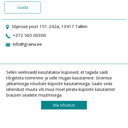
Saada
Sõpruse post 151-242a, 13417 Tallinn
+372 565 00300
info@graina.ee
Selles veebisaidil kasutatakse küpsiseid, et tagada saidi
tõrgeteta toimimine ja selle mugav kasutamine. Sirvimise
jätkamisega nõustute küpsiste kasutamisega. Saate seda
lahendust muuta või muul moel piirata küpsiste kasutamist
brauseri seadete muutmisega.
Ma nõustun