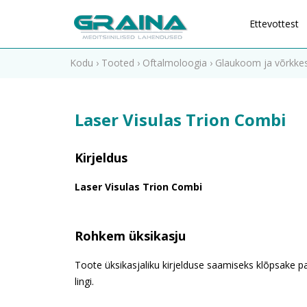
Ettevottest
Kodu
›
Tooted
›
Oftalmoloogia
›
Glaukoom ja võrkkes
Laser Visulas Trion Combi
Kirjeldus
Laser Visulas Trion Combi
Rohkem üksikasju
Toote üksikasjaliku kirjelduse saamiseks klõpsake pa
lingi.