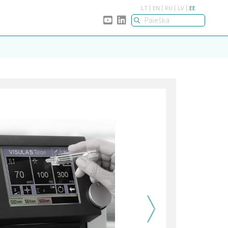
LT
EN
RU
LV
EE