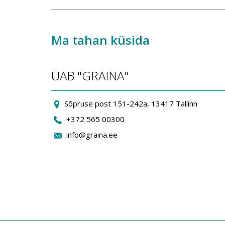
Ma tahan küsida
UAB "GRAINA"
Sõpruse post 151-242a, 13417 Tallinn
+372 565 00300
info@graina.ee