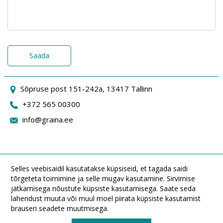
Saada
Sõpruse post 151-242a, 13417 Tallinn
+372 565 00300
info@graina.ee
Selles veebisaidil kasutatakse küpsiseid, et tagada saidi
tõrgeteta toimimine ja selle mugav kasutamine. Sirvimise
jätkamisega nõustute küpsiste kasutamisega. Saate seda
lahendust muuta või muul moel piirata küpsiste kasutamist
brauseri seadete muutmisega.