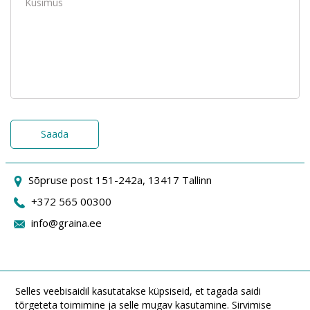
Saada
Sõpruse post 151-242a, 13417 Tallinn
+372 565 00300
info@graina.ee
Selles veebisaidil kasutatakse küpsiseid, et tagada saidi
tõrgeteta toimimine ja selle mugav kasutamine. Sirvimise