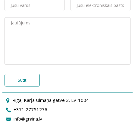
Sūtīt
Rīga, Kārļa Ulmaņa gatve 2, LV-1004
+371 27751276
info@graina.lv