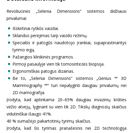
Revoliucinės „Selenia Dimensions“ sistemos didžiausi
privalumai:
Išskirtinai ryškūs vaizdai.
Sklandus perėjimas tarp vaizdo režimų.
Specialūs ir patogūs naudotojo įrankiai, supaprastinantys
tyrimo eigą.
Pažangios klinikinės programos.
Pirmoji pasaulyje vien tik tomosintezės biopsija.
Ergonomiškas patogus dizainas.
Be to, „Selenia Dimensions“ sistemos „Genius ™ 3D
Mammography ™“ turi nepalyginti daugiau privalumų nei
2D mamografija.
Įrodyta, kad aptinkama 20–65% daugiau invazinių krūties
vėžio atvejų, lyginant su vien tik 2D. Tikslių diagnozių skaičius
vidutiniškai išaugo 41%.
40 % sumažėjo pakartotinių tyrimų skaičius.
Įrodyta, kad šis tyrimas pranašesnis nei 2D technologija