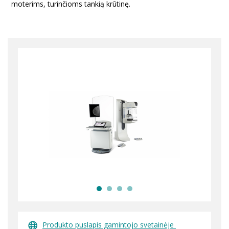
moterims, turinčioms tankią krūtinę.
Produkto puslapis gamintojo svetainėje