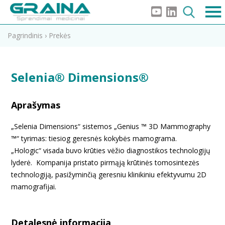
Pagrindinis
›
Prekės
Selenia® Dimensions®
Aprašymas
„Selenia Dimensions“ sistemos „Genius ™ 3D Mammography
™“ tyrimas: tiesiog geresnės kokybės mamograma.
„Hologic“ visada buvo krūties vėžio diagnostikos technologijų
lyderė. Kompanija pristato pirmąją krūtinės tomosintezės
technologiją, pasižyminčią geresniu klinikiniu efektyvumu 2D
mamografijai.
Detalesnė informacija