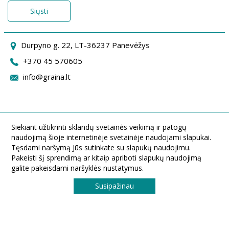
Siųsti
Durpyno g. 22, LT-36237 Panevėžys
+370 45 570605
info@graina.lt
Siekiant užtikrinti sklandų svetainės veikimą ir patogų
naudojimą šioje internetinėje svetainėje naudojami slapukai.
Tęsdami naršymą Jūs sutinkate su slapukų naudojimu.
Pakeisti šį sprendimą ar kitaip apriboti slapukų naudojimą
galite pakeisdami naršyklės nustatymus.
Susipažinau