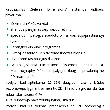
Revoliucinės „Selenia Dimensions“ sistemos didžiausi
privalumai:
Išskirtinai ryškūs vaizdai.
Sklandus perėjimas tarp vaizdo režimų.
Specialūs ir patogūs naudotojo įrankiai, supaprastinantys
tyrimo eigą.
Pažangios klinikinės programos.
Pirmoji pasaulyje vien tik tomosintezės biopsija.
Ergonomiškas patogus dizainas.
Be to, „Selenia Dimensions“ sistemos „Genius ™ 3D
Mammography ™“ turi nepalyginti daugiau privalumų nei
2D mamografija.
Įrodyta, kad aptinkama 20–65% daugiau invazinių krūties
vėžio atvejų, lyginant su vien tik 2D. Tikslių diagnozių skaičius
vidutiniškai išaugo 41%.
40 % sumažėjo pakartotinių tyrimų skaičius.
Įrodyta, kad šis tyrimas pranašesnis nei 2D technologija