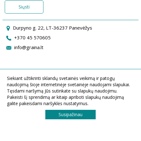
Siųsti
Durpyno g. 22, LT-36237 Panevėžys
+370 45 570605
info@graina.lt
Siekiant užtikrinti sklandų svetainės veikimą ir patogų
naudojimą šioje internetinėje svetainėje naudojami slapukai.
Tęsdami naršymą Jūs sutinkate su slapukų naudojimu.
Pakeisti šį sprendimą ar kitaip apriboti slapukų naudojimą
galite pakeisdami naršyklės nustatymus.
Susipažinau