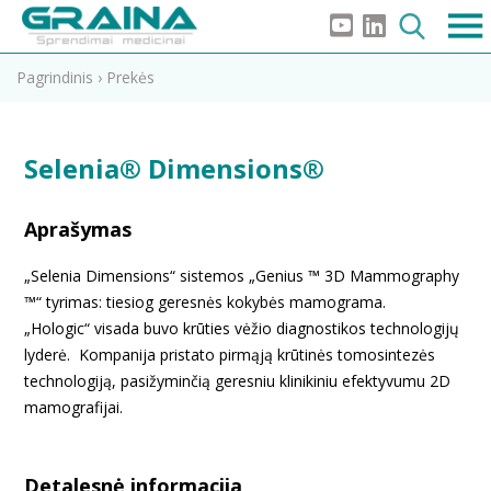
Pagrindinis
›
Prekės
Selenia® Dimensions®
Aprašymas
„Selenia Dimensions“ sistemos „Genius ™ 3D Mammography
™“ tyrimas: tiesiog geresnės kokybės mamograma.
„Hologic“ visada buvo krūties vėžio diagnostikos technologijų
lyderė. Kompanija pristato pirmąją krūtinės tomosintezės
technologiją, pasižyminčią geresniu klinikiniu efektyvumu 2D
mamografijai.
Detalesnė informacija