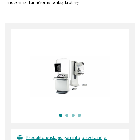
moterims, turinčioms tankią krūtinę.
Produkto puslapis gamintojo svetainėje