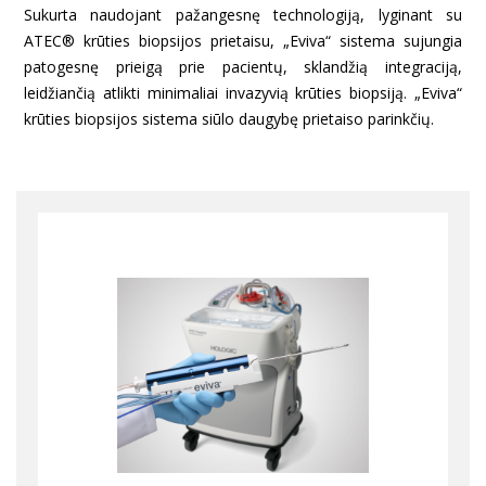
Sukurta naudojant pažangesnę technologiją, lyginant su
ATEC® krūties biopsijos prietaisu, „Eviva“ sistema sujungia
patogesnę prieigą prie pacientų, sklandžią integraciją,
leidžiančią atlikti minimaliai invazyvią krūties biopsiją. „Eviva“
krūties biopsijos sistema siūlo daugybę prietaiso parinkčių.