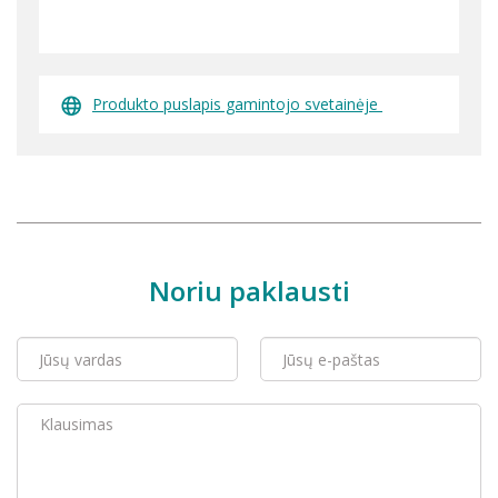
Produkto puslapis gamintojo svetainėje
Noriu paklausti