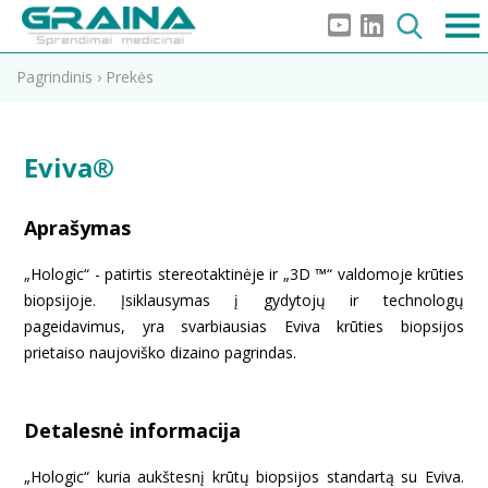
Pagrindinis
›
Prekės
Eviva®
Aprašymas
„Hologic“ - patirtis stereotaktinėje ir „3D ™“ valdomoje krūties
biopsijoje. Įsiklausymas į gydytojų ir technologų
pageidavimus, yra svarbiausias Eviva krūties biopsijos
prietaiso naujoviško dizaino pagrindas.
Detalesnė informacija
„Hologic“ kuria aukštesnį krūtų biopsijos standartą su Eviva.