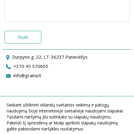
Siųsti
Durpyno g. 22, LT-36237 Panevėžys
+370 45 570605
info@graina.lt
Siekiant užtikrinti sklandų svetainės veikimą ir patogų
naudojimą šioje internetinėje svetainėje naudojami slapukai.
Tęsdami naršymą Jūs sutinkate su slapukų naudojimu.
Pakeisti šį sprendimą ar kitaip apriboti slapukų naudojimą
galite pakeisdami naršyklės nustatymus.