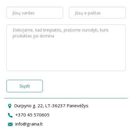
Siųsti
Durpyno g. 22, LT-36237 Panevėžys
+370 45 570605
info@graina.lt