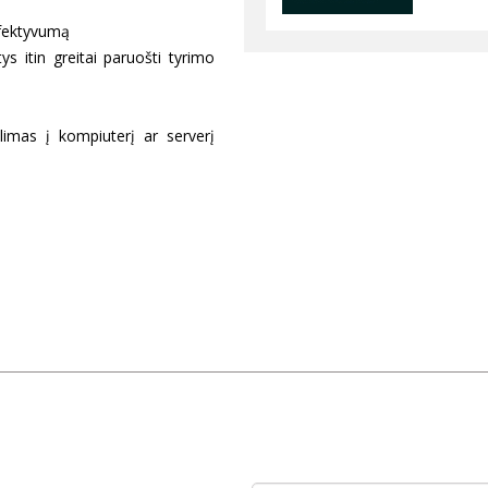
efektyvumą
ys itin greitai paruošti tyrimo
imas į kompiuterį ar serverį