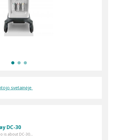
ntojo svetainėje
ay DC-30
eo is about DC-30...