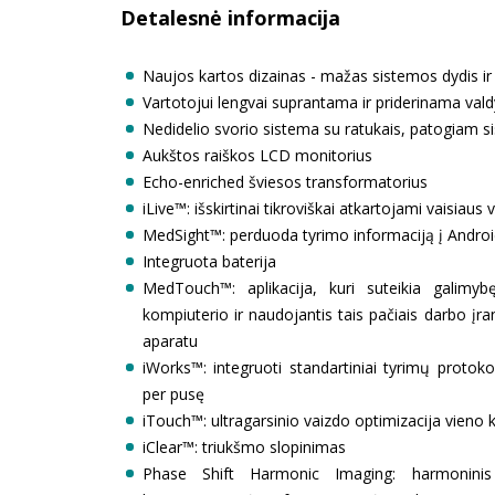
Detalesnė informacija
Naujos kartos dizainas - mažas sistemos dydis ir
Vartotojui lengvai suprantama ir priderinama va
Nedidelio svorio sistema su ratukais, patogiam 
Aukštos raiškos LCD monitorius
Echo-enriched šviesos transformatorius
iLive™: išskirtinai tikroviškai atkartojami vaisiaus 
MedSight™: perduoda tyrimo informaciją į Android
Integruota baterija
MedTouch™: aplikacija, kuri suteikia galimybę
kompiuterio ir naudojantis tais pačiais darbo įran
aparatu
iWorks™: integruoti standartiniai tyrimų protoko
per pusę
iTouch™: ultragarsinio vaizdo optimizacija vieno
iClear™: triukšmo slopinimas
Phase Shift Harmonic Imaging: harmoninis 