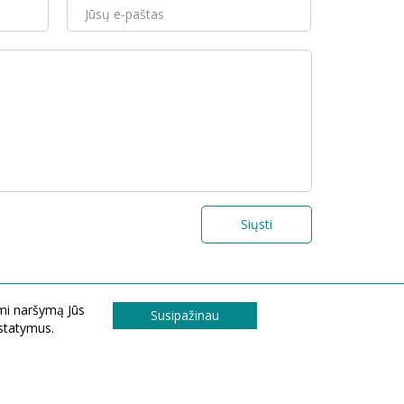
Siųsti
ami naršymą Jūs
Susipažinau
ustatymus.