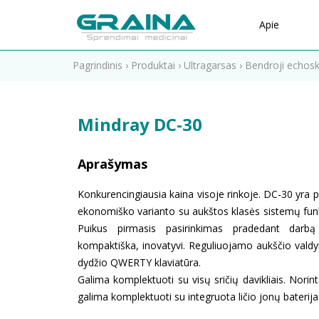
Apie
Pagrindinis
›
Produktai
›
Ultragarsas
›
Bendroji echosk
Mindray DC-30
Aprašymas
Konkurencingiausia kaina visoje rinkoje. DC-30 yra 
ekonomiško varianto su aukštos klasės sistemų funk
Puikus pirmasis pasirinkimas pradedant darbą 
kompaktiška, inovatyvi. Reguliuojamo aukščio vald
dydžio QWERTY klaviatūra.
Galima komplektuoti su visų sričių davikliais. Norin
galima komplektuoti su integruota ličio jonų baterija