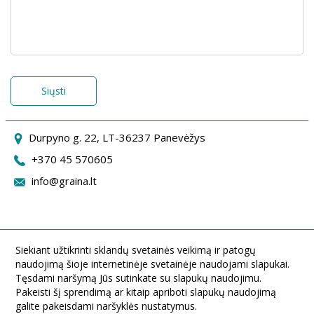
Siųsti
Durpyno g. 22, LT-36237 Panevėžys
+370 45 570605
info@graina.lt
Siekiant užtikrinti sklandų svetainės veikimą ir patogų
naudojimą šioje internetinėje svetainėje naudojami slapukai.
Tęsdami naršymą Jūs sutinkate su slapukų naudojimu.
Pakeisti šį sprendimą ar kitaip apriboti slapukų naudojimą
galite pakeisdami naršyklės nustatymus.