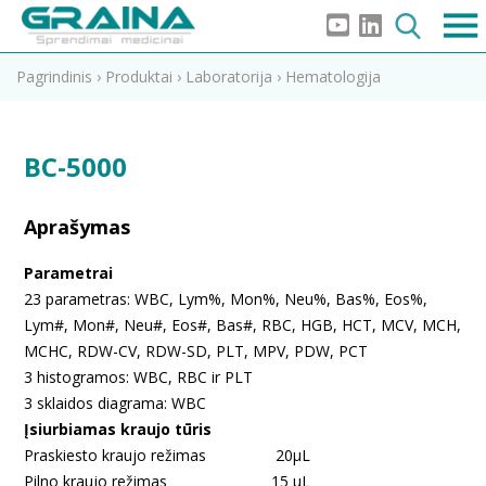
Pagrindinis
›
Produktai
›
Laboratorija
›
Hematologija
BC-5000
Aprašymas
Parametrai
23 parametras: WBC, Lym%, Mon%, Neu%, Bas%, Eos%,
Lym#, Mon#, Neu#, Eos#, Bas#, RBC, HGB, HCT, MCV, MCH,
MCHC, RDW-CV, RDW-SD, PLT, MPV, PDW, PCT
3 histogramos: WBC, RBC ir PLT
3 sklaidos diagrama: WBC
Įsiurbiamas kraujo tūris
Praskiesto kraujo režimas 20µL
Pilno kraujo režimas 15 µL