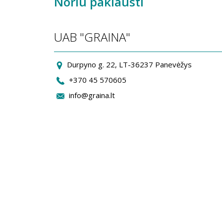
Noriu paklausti
UAB "GRAINA"
Durpyno g. 22, LT-36237 Panevėžys
+370 45 570605
info@graina.lt