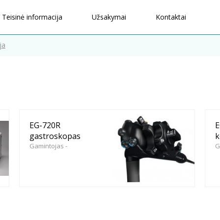
Teisinė informacija
Užsakymai
Kontaktai
ja
EG-720R
E
gastroskopas
k
Gamintojas -
G