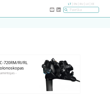
LT
EN
RU
LV
EE
C-720RM/RI/RL
olonoskopas
amintojas -