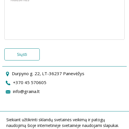
Siųsti
Durpyno g. 22, LT-36237 Panevėžys
+370 45 570605
info@graina.lt
Siekiant užtikrinti sklandų svetainės veikimą ir patogų
naudojimą šioje internetinėje svetainėje naudojami slapukai.