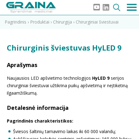
Pagrindinis
›
Produktai
›
Chirurgija
›
Chirurginiai šviestuvai
Chirurginis šviestuvas HyLED 9
Aprašymas
Naujausios LED apšvietimo technologijos
HyLED 9
serijos
chirurginiai šviestuvai užtikrina puikų apšvietimą ir neįtikėtiną
ilgaamžiškumą.
Detalesnė informacija
Pagrindinės charakteristikos:
Šviesos šaltinių tarnavimo laikas iki 60 000 valandų;
Aukščiausios kokybės centrinis apšvietimas: 160 000 liuksų;