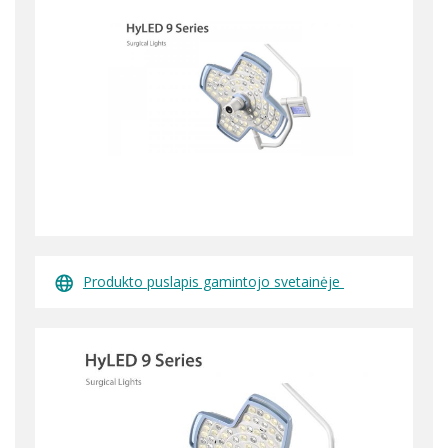
Produkto puslapis gamintojo svetainėje