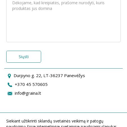
Siųsti
Durpyno g. 22, LT-36237 Panevėžys
+370 45 570605
info@graina.lt
Siekiant užtikrinti sklandų svetainės veikimą ir patogų
naudojimą šioje internetinėje svetainėje naudojami slapukai.