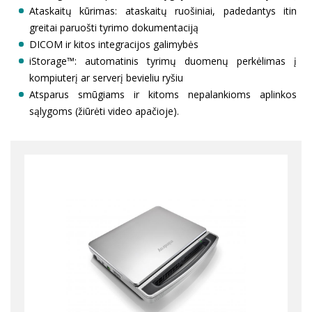
Ataskaitų kūrimas: ataskaitų ruošiniai, padedantys itin
greitai paruošti tyrimo dokumentaciją
DICOM ir kitos integracijos galimybės
iStorage™: automatinis tyrimų duomenų perkėlimas į
kompiuterį ar serverį bevieliu ryšiu
Atsparus smūgiams ir kitoms nepalankioms aplinkos
sąlygoms (žiūrėti video apačioje).