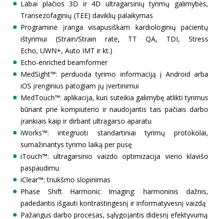
Labai plačios 3D ir 4D ultragarsinių tyrimų galimybės,
Transezofaginių (TEE) daviklių palaikymas
Programinė įranga visapusiškam kardiologinių pacientų
ištyrimui (Strain/Strain rate, TT QA, TDI, Stress
Echo, UWN+, Auto IMT ir kt.)
Echo-enriched beamformer
MedSight™: perduoda tyrimo informaciją į Android arba
iOS įrenginius patogiam jų įvertinimui
MedTouch™: aplikacija, kuri suteikia galimybę atlikti tyrimus
būnant prie kompiuterio ir naudojantis tais pačiais darbo
įrankiais kaip ir dirbant ultragarso aparatu
iWorks™: integruoti standartiniai tyrimų protokolai,
sumažinantys tyrimo laiką per pusę
iTouch™: ultragarsinio vaizdo optimizacija vieno klavišo
paspaudimu
iClear™: triukšmo slopinimas
Phase Shift Harmonic Imaging: harmoninis dažnis,
padedantis išgauti kontrastingesnį ir informatyvesnį vaizdą
Pažangus darbo procesas, sąlygojantis didesnį efektyvumą