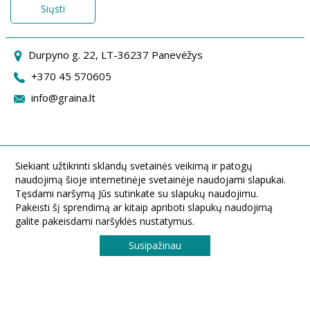
Siųsti
Durpyno g. 22, LT-36237 Panevėžys
+370 45 570605
info@graina.lt
Siekiant užtikrinti sklandų svetainės veikimą ir patogų
naudojimą šioje internetinėje svetainėje naudojami slapukai.
Tęsdami naršymą Jūs sutinkate su slapukų naudojimu.
Pakeisti šį sprendimą ar kitaip apriboti slapukų naudojimą
galite pakeisdami naršyklės nustatymus.
Susipažinau