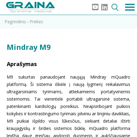
Pagrindinis
›
Prekės
Mindray M9
Aprašymas
M9 sukurtas panaudojant naująją Mindray mQuadro
platformą. Ši sistema iškėlė į naują lygmenį reikalavimus
ultragarsiniams tyrimams, atliekamiems portatyvinėmis
sistemomis. Tai vienintelė portabili ultragarsinė sistema,
patenkinanti kardiologų poreikius. Neapsiribojant puikios
kokybės ir kontrastingumo tyrimais pilviniu ar linijiniu davikliais,
M9 puikiai išpildo visus lūkesčius, siekiant detaliai ištirti
kraujagyslių ir širdies sistemos būklę. mQuadro platforma
leidžia daug greičiau apdoroti duomenis ir aukščiausiame