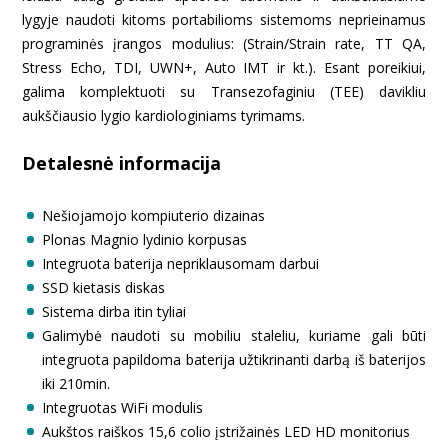
lygyje naudoti kitoms portabilioms sistemoms neprieinamus
programinės įrangos modulius: (Strain/Strain rate, TT QA,
Stress Echo, TDI, UWN+, Auto IMT ir kt.). Esant poreikiui,
galima komplektuoti su Transezofaginiu (TEE) davikliu
aukščiausio lygio kardiologiniams tyrimams.
Detalesnė informacija
Nešiojamojo kompiuterio dizainas
Plonas Magnio lydinio korpusas
Integruota baterija nepriklausomam darbui
SSD kietasis diskas
Sistema dirba itin tyliai
Galimybė naudoti su mobiliu staleliu, kuriame gali būti
integruota papildoma baterija užtikrinanti darbą iš baterijos
iki 210min.
Integruotas WiFi modulis
Aukštos raiškos 15,6 colio įstrižainės LED HD monitorius