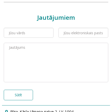
Jautājumiem
Sūtīt
Rīga, Kārļa Ulmaņa gatve 2, LV-1004