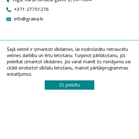
+371 27751276
info@graina.lv
Šajā vietnē ir izmantoti sīkdatnes, lai nodrošinātu netraucētu
vietnes darbību un ērtu lietošanu. Turpinot pārlūkošanu, jūs
piekrītat izmantot sīkdatnes. Jūs varat mainīt šo risinājumu vai
citādi ierobežot sīkfailu lietošanu, mainot pārlūkprogrammas
iestatījumus.
ES piekrītu
A / S "Graina" Durpyno iela 22, LT-36237 Panevezys, Lietuva
Tel.: (8 45) 570605. Faksas: (8 45) 433540. El. paštas: info@graina.lt
© 2026 Visos teisės saugomos UAB „Graina“
СДЕЛАН
SONARO