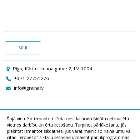
Sūtīt
Rīga, Kārļa Ulmaņa gatve 2, LV-1004
+371 27751276
info@graina.lv
Šajā vietnē ir izmantoti sīkdatnes, lai nodrošinātu netraucētu
vietnes darbību un ērtu lietošanu. Turpinot pārlūkošanu, jūs
piekrītat izmantot sīkdatnes. Jūs varat mainīt šo risinājumu vai
citādi ierobežot sīkfailu lietošanu, mainot pārlūkprogrammas