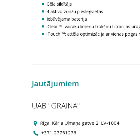
Gēla sildītājs
4 aktīvo zonžu pieslēgvietas
Iebūvējama baterija
iClear ™: vairāku līmeņu trokšņu filtrācijas p
iTouch ™: attēla optimizācija ar vienas pogas
Jautājumiem
UAB "GRAINA"
Rīga, Kārļa Ulmaņa gatve 2, LV-1004
+371 27751276