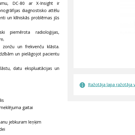
umu, DC-80 ar X-Insight ir
sonogrāfijas diagnostisko attēlu
enti un klīniskās problēmas jūs
ski piemērota radioloģijas,
em.
ša zonžu un frekvenču klāsta.
adzībām un pielāgojot pacientu
lāstu, datu ekspluatācijas un
Ražotāja lapa ražotāja 
is
izmeklējuma gaitai
ošanu jebkuram leņķim
dei