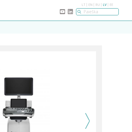
LT
EN
RU
LV
EE