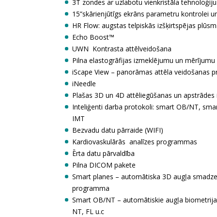
3T zondes ar uzlabotu vienkristāla tehnoloģiju
15”skārienjūtīgs ekrāns parametru kontrolei u
HR Flow: augstas telpiskās izšķirtspējas plūs
Echo Boost™
UWN Kontrasta attēlveidošana
Pilna elastogrāfijas izmeklējumu un mērījumu
iScape View – panorāmas attēla veidošanas
iNeedle
Plašas 3D un 4D attēliegūšanas un apstrādes 
Inteliģenti darba protokoli: smart OB/NT, sma
IMT
Bezvadu datu pārraide (WIFI)
Kardiovaskulārās analīzes programmas
Ērta datu pārvaldība
Pilna DICOM pakete
Smart planes – automātiska 3D augļa smadze
programma
Smart OB/NT – automātiskie augļa biometrij
NT, FL u.c