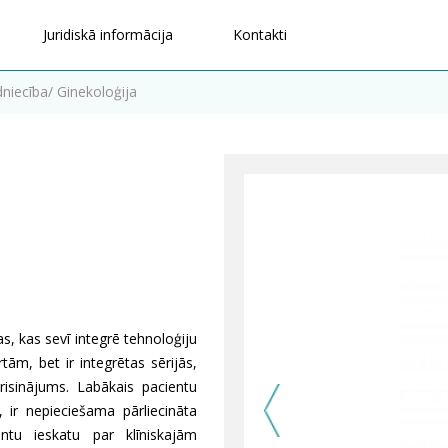
Juridiskā informācija
Kontakti
iecība/ Ginekoloģija
as, kas sevī integrē tehnoloģiju
m, bet ir integrētas sērijās,
risinājums. Labākais pacientu
 ir nepieciešama pārliecināta
ntu ieskatu par klīniskajām