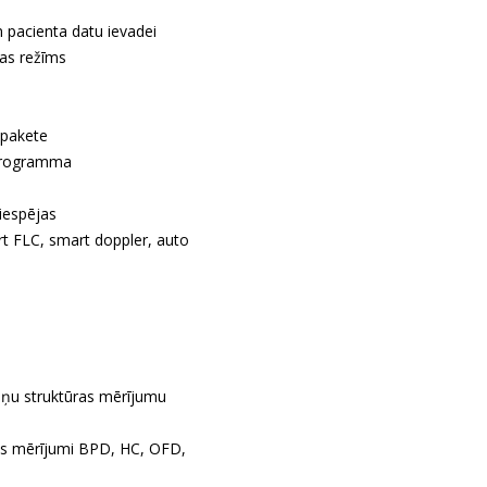
n pacienta datu ievadei
mas režīms
 pakete
 programma
iespējas
rt FLC, smart doppler, auto
ņu struktūras mērījumu
as mērījumi BPD, HC, OFD,