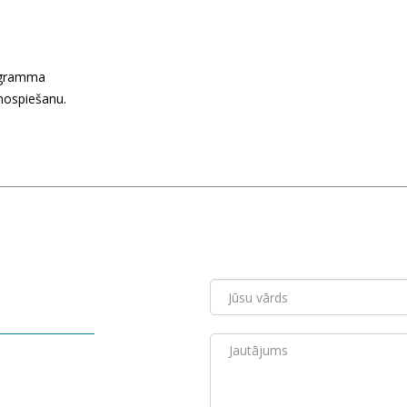
rogramma
 nospiešanu.