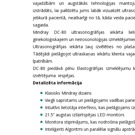
vajadzībām un augstākās tehnoloģijas mantoj
izstrādāts, lai palīdzētu jums labāk vizualizēt ultra
jebkurā pacientā, neatkarīgi no tā, kāda veida paci
sagaida.
Mindray DC-80 ultrasonogrāfijas iekārta lieli
ginekoloģiskajiem un neirosonoloģijas izmeklējumi
Ultrasonogrāfijas iekārta ļauj izvēlēties no pla
Tādējādi pielāgojot ultraskaņas iekārtu klienta vaj
īpatnībām.
DC-80 piedāvā pilnu Elastogrāfijas izmeklējumu k
izvērtējuma iespējas.
Detalizēta informācija
Klasisks Mindray dizains
Viegli saprotams un pielāgojams vadības panel
Intuitīvs lietotāja interfeiss, kas pielāgojams 
21.5” augstas izšķirtspējas LED monitors
Monitora stiprinājums, kas nodrošina pielāg
Inteliģenti Algoritmi un paralēlai signālu apstrā