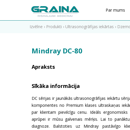
Par mums
Izvēlne
›
Produkti
›
Ultrasonogrāfijas iekārtas
›
Dzemdn
Mindray DC-80
Apraksts
Sīkāka informācija
DC sērijas ir jaunākās ultrasonogrāfijas iekārtu sērij
komponentes no Premium klases ultraskaņas iekārtā
par klientam pievilcīgu cenu. Ideāls ergonomisks 
aprūpei ir mūsu galvenais mērķis. Lai to panāktu,
diagnoze. Balstoties uz Mindray pastāvīgo klie