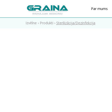
Par mums
Izvēlne
›
Produkti
›
Sterilizācija/Dezinfekcija