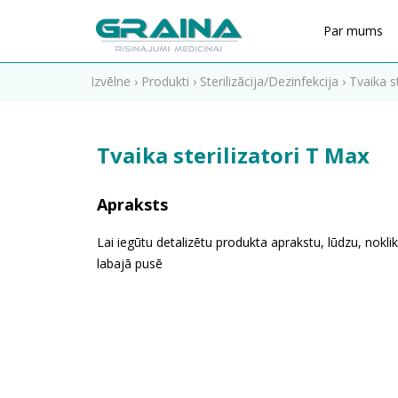
Par mums
Izvēlne
›
Produkti
›
Sterilizācija/Dezinfekcija
›
Tvaika st
Tvaika sterilizatori T Max
Apraksts
Lai iegūtu detalizētu produkta aprakstu, lūdzu, noklik
labajā pusē