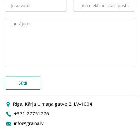
Sūtīt
Rīga, Kārļa Ulmaņa gatve 2, LV-1004
+371 27751276
info@graina.lv