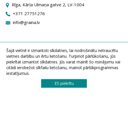
Rīga, Kārļa Ulmaņa gatve 2, LV-1004
+371 27751276
info@graina.lv
Šajā vietnē ir izmantoti sīkdatnes, lai nodrošinātu netraucētu
vietnes darbību un ērtu lietošanu. Turpinot pārlūkošanu, jūs
piekrītat izmantot sīkdatnes. Jūs varat mainīt šo risinājumu vai
citādi ierobežot sīkfailu lietošanu, mainot pārlūkprogrammas
iestatījumus.
ES piekrītu
A / S "Graina" Durpyno iela 22, LT-36237 Panevezys, Lietuva
Tel.: (8 45) 570605. Faksas: (8 45) 433540. El. paštas: info@graina.lt
© 2026 Visos teisės saugomos UAB „Graina“