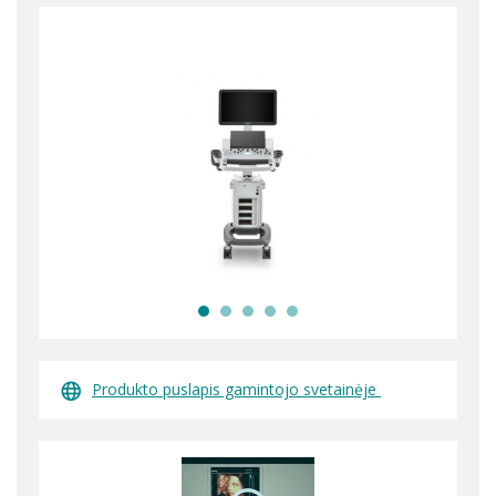
Produkto puslapis gamintojo svetainėje