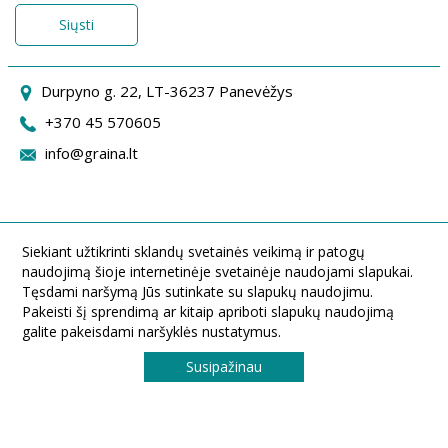
Siųsti
Durpyno g. 22, LT-36237 Panevėžys
+370 45 570605
info@graina.lt
Siekiant užtikrinti sklandų svetainės veikimą ir patogų
naudojimą šioje internetinėje svetainėje naudojami slapukai.
Tęsdami naršymą Jūs sutinkate su slapukų naudojimu.
Pakeisti šį sprendimą ar kitaip apriboti slapukų naudojimą
galite pakeisdami naršyklės nustatymus.
Susipažinau