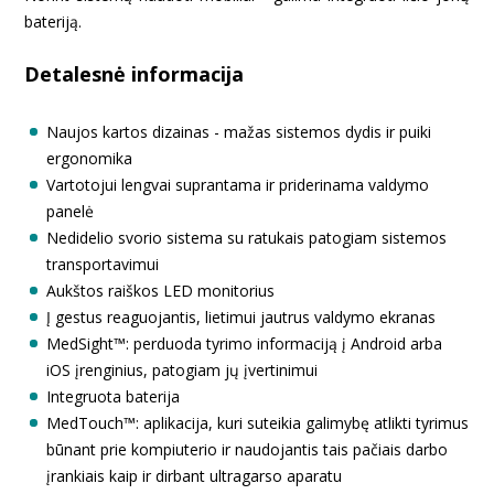
bateriją.
Detalesnė informacija
Naujos kartos dizainas - mažas sistemos dydis ir puiki
ergonomika
Vartotojui lengvai suprantama ir priderinama valdymo
panelė
Nedidelio svorio sistema su ratukais patogiam sistemos
transportavimui
Aukštos raiškos LED monitorius
Į gestus reaguojantis, lietimui jautrus valdymo ekranas
MedSight™: perduoda tyrimo informaciją į Android arba
iOS įrenginius, patogiam jų įvertinimui
Integruota baterija
MedTouch™: aplikacija, kuri suteikia galimybę atlikti tyrimus
būnant prie kompiuterio ir naudojantis tais pačiais darbo
įrankiais kaip ir dirbant ultragarso aparatu