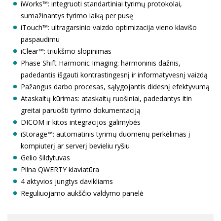
iWorks™: integruoti standartiniai tyrimų protokolai,
sumažinantys tyrimo laiką per pusę
iTouch™: ultragarsinio vaizdo optimizacija vieno klavišo
paspaudimu
iClear™: triukšmo slopinimas
Phase Shift Harmonic Imaging: harmoninis dažnis,
padedantis išgauti kontrastingesnį ir informatyvesnį vaizdą
Pažangus darbo procesas, sąlygojantis didesnį efektyvumą
Ataskaitų kūrimas: ataskaitų ruošiniai, padedantys itin
greitai paruošti tyrimo dokumentaciją
DICOM ir kitos integracijos galimybės
iStorage™: automatinis tyrimų duomenų perkėlimas į
kompiuterį ar serverį bevieliu ryšiu
Gelio šildytuvas
Pilna QWERTY klaviatūra
4 aktyvios jungtys davikliams
Reguliuojamo aukščio valdymo panelė