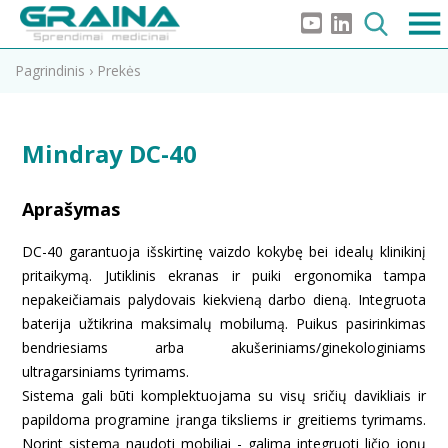
Pagrindinis
›
Prekės
Mindray DC-40
Aprašymas
DC-40 garantuoja išskirtinę vaizdo kokybę bei idealų klinikinį
pritaikymą. Jutiklinis ekranas ir puiki ergonomika tampa
nepakeičiamais palydovais kiekvieną darbo dieną. Integruota
baterija užtikrina maksimalų mobilumą. Puikus pasirinkimas
bendriesiams arba akušeriniams/ginekologiniams
ultragarsiniams tyrimams.
Sistema gali būti komplektuojama su visų sričių davikliais ir
papildoma programine įranga tiksliems ir greitiems tyrimams.
Norint sistemą naudoti mobiliai - galima integruoti ličio jonų