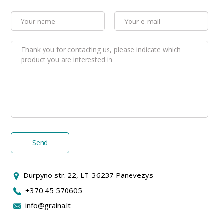
Send
Durpyno str. 22, LT-36237 Panevezys
+370 45 570605
info@graina.lt