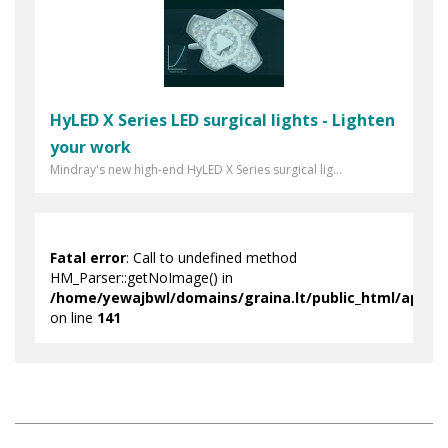
HyLED X Series LED surgical lights - Lighten
your work
Mindray's new high-end HyLED X Series surgical lig...
Fatal error
: Call to undefined method
HM_Parser::getNoImage() in
/home/yewajbwl/domains/graina.lt/public_html/applic
on line
141