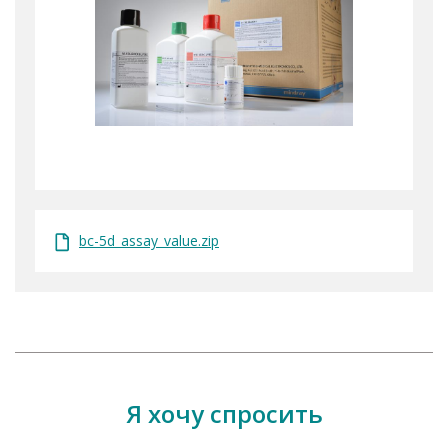
bc-5d_assay_value.zip
Я хочу спросить