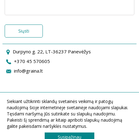
Siųsti
Durpyno g. 22, LT-36237 Panevėžys
+370 45 570605
info@graina.lt
Siekiant užtikrinti sklandų svetainės veikimą ir patogų
naudojimą šioje internetinėje svetainėje naudojami slapukai.
Tęsdami naršymą Jūs sutinkate su slapukų naudojimu.
Pakeisti šį sprendimą ar kitaip apriboti slapukų naudojimą
galite pakeisdami naršyklės nustatymus.
Susipažinau