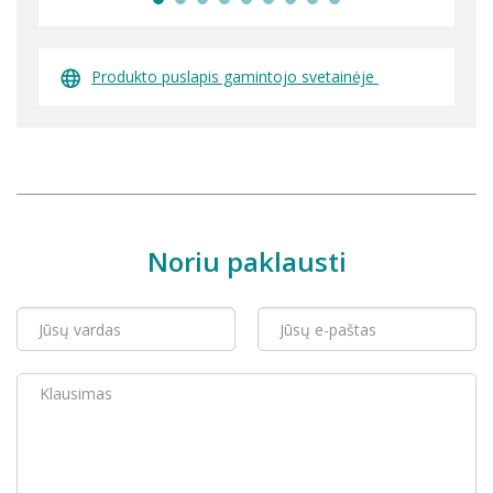
Produkto puslapis gamintojo svetainėje
Noriu paklausti