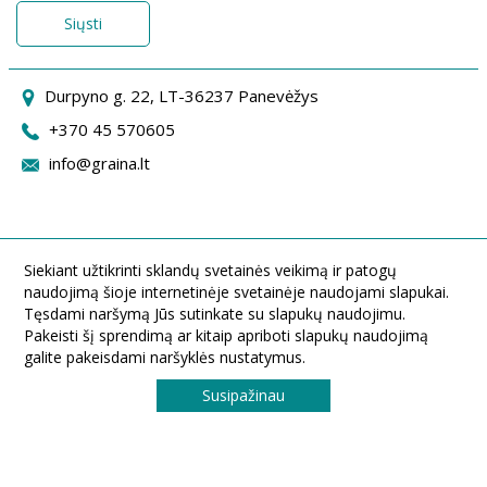
Siųsti
Durpyno g. 22, LT-36237 Panevėžys
+370 45 570605
info@graina.lt
Siekiant užtikrinti sklandų svetainės veikimą ir patogų
naudojimą šioje internetinėje svetainėje naudojami slapukai.
Tęsdami naršymą Jūs sutinkate su slapukų naudojimu.
Pakeisti šį sprendimą ar kitaip apriboti slapukų naudojimą
galite pakeisdami naršyklės nustatymus.
Susipažinau