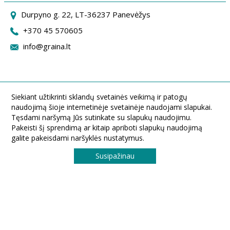
Durpyno g. 22, LT-36237 Panevėžys
+370 45 570605
info@graina.lt
Siekiant užtikrinti sklandų svetainės veikimą ir patogų
naudojimą šioje internetinėje svetainėje naudojami slapukai.
Tęsdami naršymą Jūs sutinkate su slapukų naudojimu.
Pakeisti šį sprendimą ar kitaip apriboti slapukų naudojimą
galite pakeisdami naršyklės nustatymus.
Susipažinau
UAB ,,Graina" Durpyno g. 22, LT-36237 Panevėžys, Lietuva
Tel.: (8 45) 570605. Faksas: (8 45) 433540. El. paštas: info@graina.lt