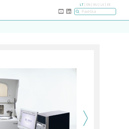
LT
EN
RU
LV
EE