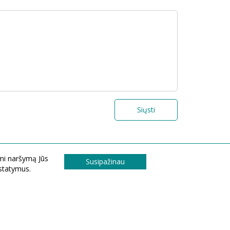
Siųsti
ami naršymą Jūs
Susipažinau
ustatymus.
© 2026 Visos teisės saugomos UAB „Graina“