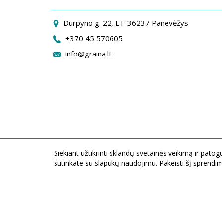
Durpyno g. 22, LT-36237 Panevėžys
+370 45 570605
info@graina.lt
Siekiant užtikrinti sklandų svetainės veikimą ir pat
sutinkate su slapukų naudojimu. Pakeisti šį sprendim
UAB ,,Graina" Durpyno g. 22, LT-36237 Panevėžys, Lietuva