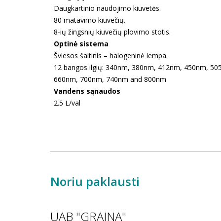
Daugkartinio naudojimo kiuvetės.
80 matavimo kiuvečių.
8-ių žingsnių kiuvečių plovimo stotis.
Optinė sistema
Šviesos šaltinis – halogeninė lempa.
12 bangos ilgių: 340nm, 380nm, 412nm, 450nm, 5
660nm, 700nm, 740nm and 800nm
Vandens sąnaudos
2.5 L/val
Noriu paklausti
UAB "GRAINA"