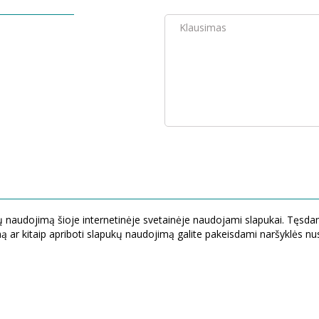
ogų naudojimą šioje internetinėje svetainėje naudojami slapukai. Tęsd
ą ar kitaip apriboti slapukų naudojimą galite pakeisdami naršyklės n