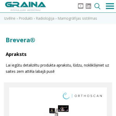
Izvēlne
›
Produkti
›
Radioloģija
›
Mamogrāfijas sistēmas
Brevera®
Apraksts
Lai iegūtu detalizētu produkta aprakstu, lūdzu, noklikšķiniet uz
saites zem attēla labajā pusē