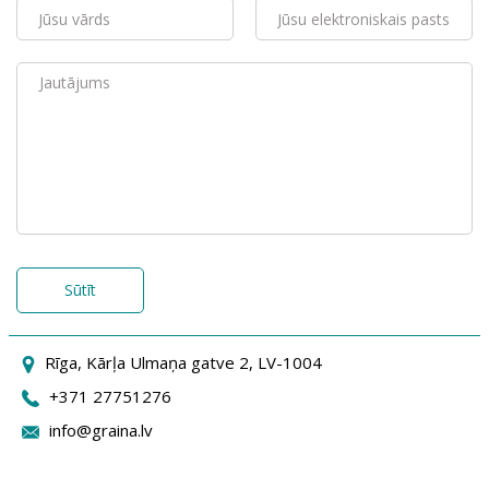
Sūtīt
Rīga, Kārļa Ulmaņa gatve 2, LV-1004
+371 27751276
info@graina.lv