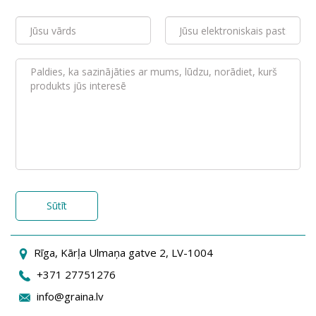
Sūtīt
Rīga, Kārļa Ulmaņa gatve 2, LV-1004
+371 27751276
info@graina.lv