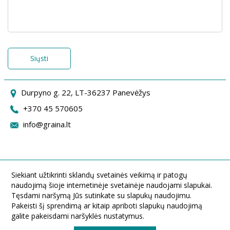
Siųsti
Durpyno g. 22, LT-36237 Panevėžys
+370 45 570605
info@graina.lt
Siekiant užtikrinti sklandų svetainės veikimą ir patogų
naudojimą šioje internetinėje svetainėje naudojami slapukai.
Tęsdami naršymą Jūs sutinkate su slapukų naudojimu.
Pakeisti šį sprendimą ar kitaip apriboti slapukų naudojimą
galite pakeisdami naršyklės nustatymus.