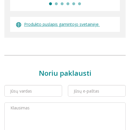
Produkto puslapis gamintojo svetainėje
Noriu paklausti