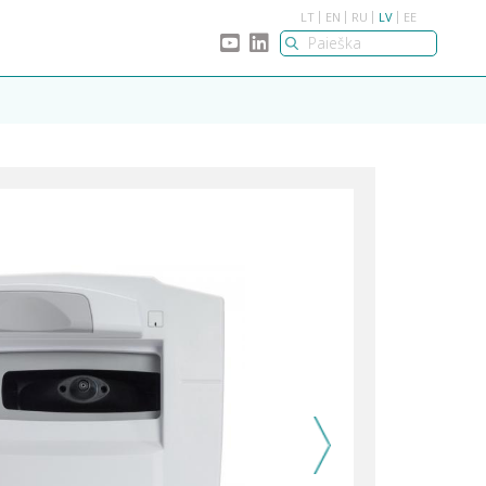
LT
EN
RU
LV
EE