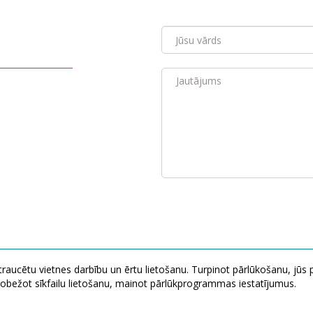
etraucētu vietnes darbību un ērtu lietošanu. Turpinot pārlūkošanu, jūs 
ierobežot sīkfailu lietošanu, mainot pārlūkprogrammas iestatījumus.