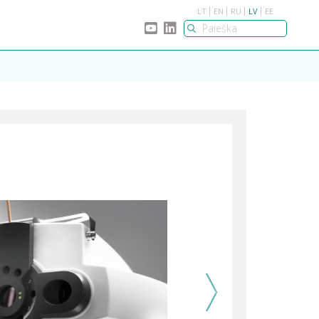
LT
EN
RU
LV
EE