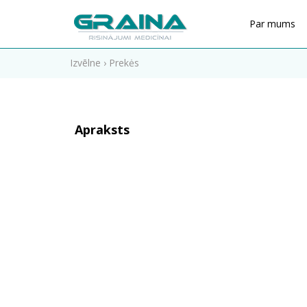
Par mums
Izvēlne
›
Prekės
Apraksts