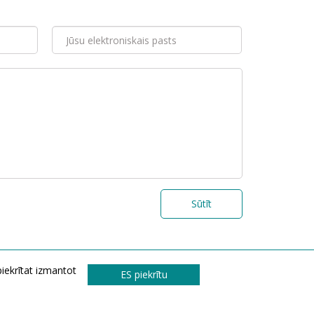
Sūtīt
piekrītat izmantot
ES piekrītu