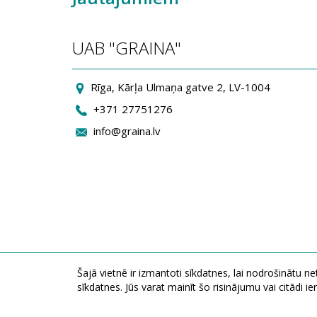
UAB "GRAINA"
Rīga, Kārļa Ulmaņa gatve 2, LV-1004
+371 27751276
info@graina.lv
Šajā vietnē ir izmantoti sīkdatnes, lai nodrošinātu n
sīkdatnes. Jūs varat mainīt šo risinājumu vai citādi 