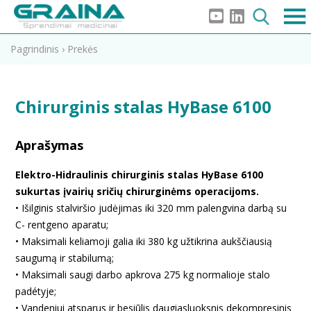
Pagrindinis
›
Prekės
Chirurginis stalas HyBase 6100
Aprašymas
Elektro-Hidraulinis chirurginis stalas HyBase 6100
sukurtas įvairių sričių chirurginėms operacijoms.
• Išilginis stalviršio judėjimas iki 320 mm palengvina darbą su
C- rentgeno aparatu;
• Maksimali keliamoji galia iki 380 kg užtikrina aukščiausią
saugumą ir stabilumą;
• Maksimali saugi darbo apkrova 275 kg normalioje stalo
padétyje;
• Vandeniui atsparus ir besiūlis daugiasluoksnis dekompresinis