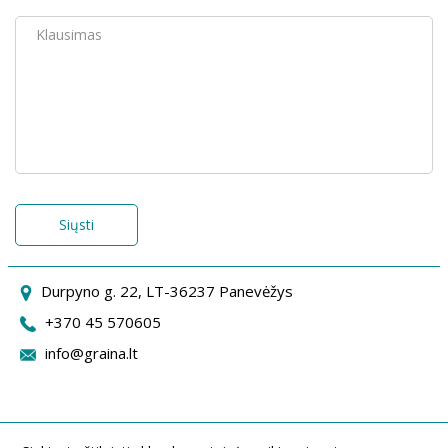
Siųsti
Durpyno g. 22, LT-36237 Panevėžys
+370 45 570605
info@graina.lt