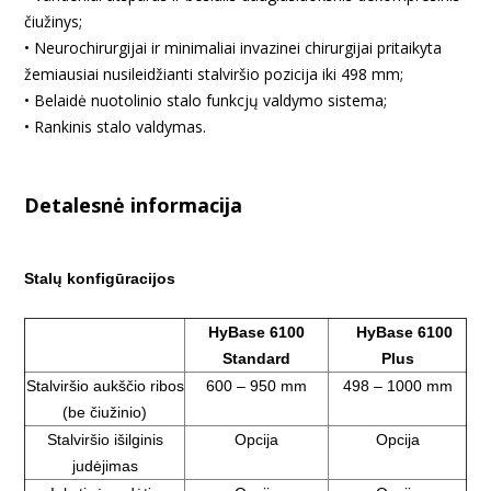
čiužinys;
• Neurochirurgijai ir minimaliai invazinei chirurgijai pritaikyta
žemiausiai nusileidžianti stalviršio pozicija iki 498 mm;
• Belaidė nuotolinio stalo funkcjų valdymo sistema;
• Rankinis stalo valdymas.
Detalesnė informacija
Stalų konfigūracijos
HyBase 6100
HyBase 6100
Standard
Plus
Stalviršio aukščio ribos
600 – 950 mm
498 – 1000 mm
(be čiužinio)
Stalvir
šio išilginis
Opcija
Opcija
judėjimas