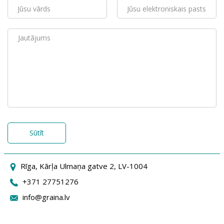
Sūtīt
Rīga, Kārļa Ulmaņa gatve 2, LV-1004
+371 27751276
info@graina.lv