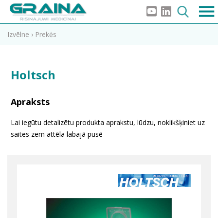
Izvēlne
›
Prekės
Holtsch
Apraksts
Lai iegūtu detalizētu produkta aprakstu, lūdzu, noklikšķiniet uz
saites zem attēla labajā pusē