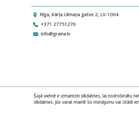
Rīga, Kārļa Ulmaņa gatve 2, LV-1004
+371 27751276
info@graina.lv
Šajā vietnē ir izmantoti sīkdatnes, lai nodrošinātu n
sīkdatnes. Jūs varat mainīt šo risinājumu vai citādi 
A / S "Graina" Durpyno iela 22, LT-36237 Panevezys, Lietuva