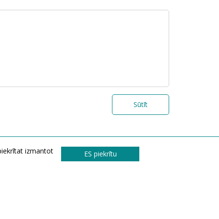
Sūtīt
piekrītat izmantot
ES piekrītu
© 2026 Visos teisės saugomos UAB „Graina“