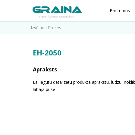
Par mums
Izvēlne
›
Prekės
EH-2050
Apraksts
Lai iegūtu detalizētu produkta aprakstu, lūdzu, noklik
labajā pusē