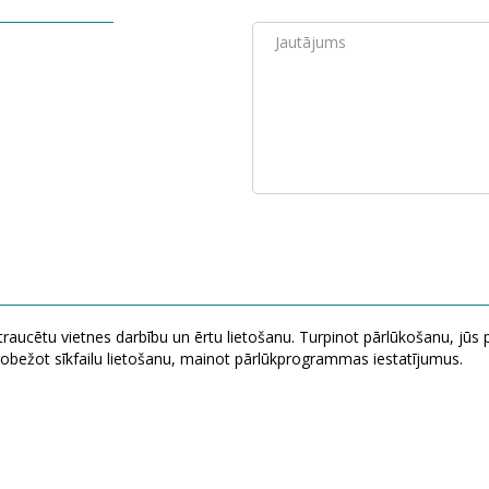
etraucētu vietnes darbību un ērtu lietošanu. Turpinot pārlūkošanu, jūs 
ierobežot sīkfailu lietošanu, mainot pārlūkprogrammas iestatījumus.