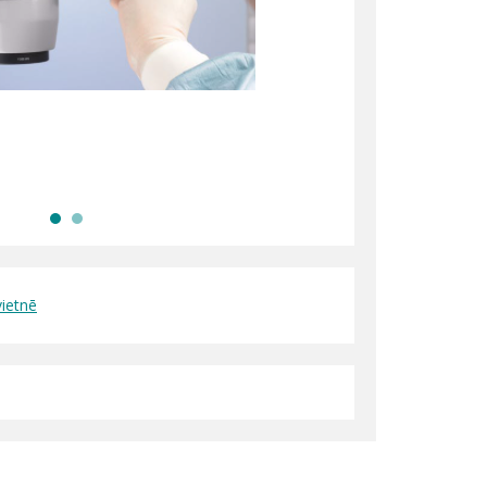
vietnē