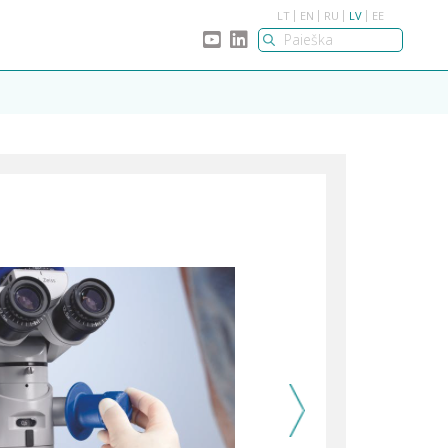
LT
EN
RU
LV
EE