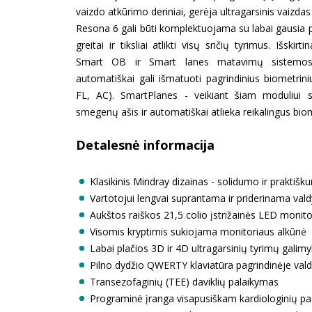
vaizdo atkūrimo deriniai, gerėja ultragarsinis vaizda
Resona 6 gali būti komplektuojama su labai gausia
greitai ir tiksliai atlikti visų sričių tyrimus. Išskir
Smart OB ir Smart lanes matavimų sistemo
automatiškai gali išmatuoti pagrindinius biometr
FL, AC). SmartPlanes - veikiant šiam moduliui s
smegenų ašis ir automatiškai atlieka reikalingus bi
Detalesnė informacija
Klasikinis Mindray dizainas - solidumo ir praktišk
Vartotojui lengvai suprantama ir priderinama va
Aukštos raiškos 21,5 colio įstrižainės LED monito
Visomis kryptimis sukiojama monitoriaus alkūnė
Labai plačios 3D ir 4D ultragarsinių tyrimų galim
Pilno dydžio QWERTY klaviatūra pagrindinėje val
Transezofaginių (TEE) daviklių palaikymas
Programinė įranga visapusiškam kardiologinių paci