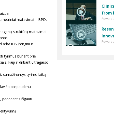
Clinic
from 
vaizdai
Powered 
iometriniai matavimai – BPD,
Reson
smegenų struktūrų matavimai
Innov
ranas
Powered
 arba iOS įrenginius.
kti tyrimus būnant prie
ais, kaip ir dirbant ultragarso
ai, sumažinantys tyrimo laiką
 klavišo paspaudimu
 padedantis išgauti
efektyvumą