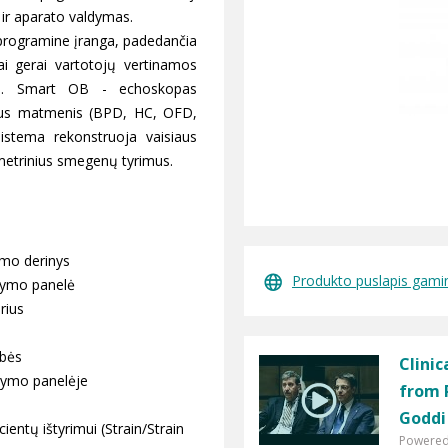
s ir aparato valdymas.
 programine įranga, padedančia
tinai gerai vartotojų vertinamos
s. Smart OB - echoskopas
inius matmenis (BPD, HC, OFD,
istema rekonstruoja vaisiaus
ometrinius smegenų tyrimus.
umo derinys
Produkto puslapis gami
ldymo panelė
rius
ybės
Clinic
dymo panelėje
from P
Goddi
entų ištyrimui (Strain/Strain
Powered 