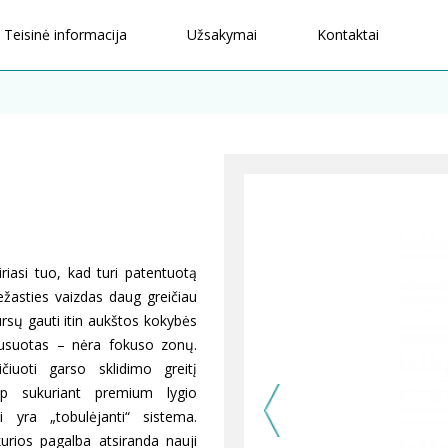
Teisinė informacija
Užsakymai
Kontaktai
riasi tuo, kad turi patentuotą
ežasties vaizdas daug greičiau
rsų gauti itin aukštos kokybės
kusuotas – nėra fokuso zonų.
iuoti garso sklidimo greitį
aip sukuriant premium lygio
i yra „tobulėjanti“ sistema.
urios pagalba atsiranda nauji