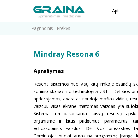
Apie
Pagrindinis
›
Prekės
Mindray Resona 6
Aprašymas
Resona sistemos nuo visų kitų rinkoje esančių ski
zoninio skanavimo technologiją ZST+. Dėl šios pri
apdorojamas, aparatas naudoja mažiau vidinių resu
vaizdui. Visas ekrane matomas vaizdas yra sufo
Sistema turi pakankamai laisvų resursų apskaič
organizme ir kitus pridėtinius parametrus, t
echoskopinius vaizdus. Dėl šios priežasties ta
Gamintojas nuolat atnaujina programinę įrangą, k