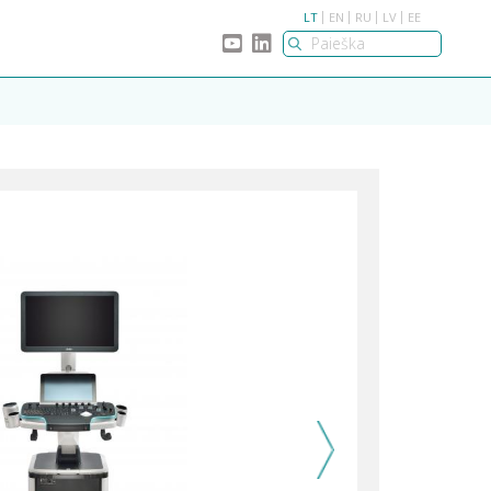
LT
EN
RU
LV
EE