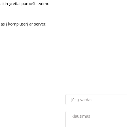
itin greitai paruošti tyrimo
s į kompiuterį ar serverį