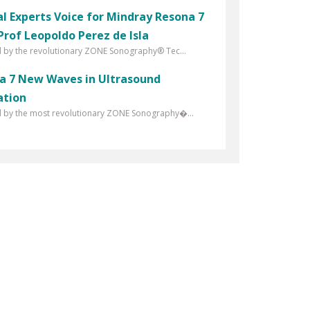
al Experts Voice for Mindray Resona 7
Prof Leopoldo Perez de Isla
by the revolutionary ZONE Sonography® Tec...
a 7 New Waves in Ultrasound
ation
 by the most revolutionary ZONE Sonography�...