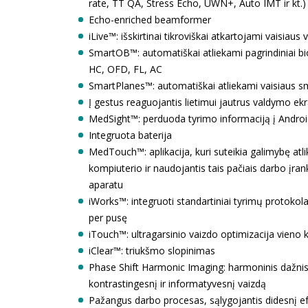
rate, TT QA, Stress Echo, UWN+, Auto IMT ir kt.)
Echo-enriched beamformer
iLive™: išskirtinai tikroviškai atkartojami vaisiaus 
SmartOB™: automatiškai atliekami pagrindiniai b
HC, OFD, FL, AC
SmartPlanes™: automatiškai atliekami vaisiaus 
Į gestus reaguojantis lietimui jautrus valdymo ek
MedSight™: perduoda tyrimo informaciją į Android
Integruota baterija
MedTouch™: aplikacija, kuri suteikia galimybę atli
kompiuterio ir naudojantis tais pačiais darbo įranki
aparatu
iWorks™: integruoti standartiniai tyrimų protokol
per pusę
iTouch™: ultragarsinio vaizdo optimizacija vieno
iClear™: triukšmo slopinimas
Phase Shift Harmonic Imaging: harmoninis dažnis,
kontrastingesnį ir informatyvesnį vaizdą
Pažangus darbo procesas, sąlygojantis didesnį 