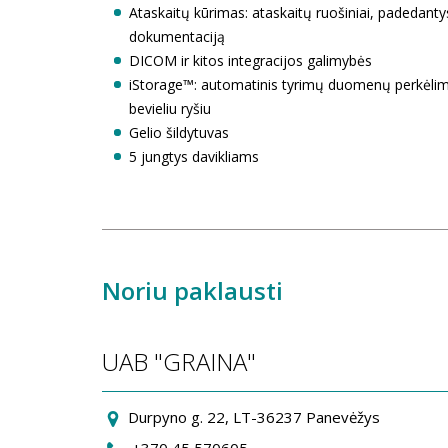
Ataskaitų kūrimas: ataskaitų ruošiniai, padedantys 
dokumentaciją
DICOM ir kitos integracijos galimybės
iStorage™: automatinis tyrimų duomenų perkėlima
bevieliu ryšiu
Gelio šildytuvas
5 jungtys davikliams
Noriu paklausti
UAB "GRAINA"
Durpyno g. 22, LT-36237 Panevėžys