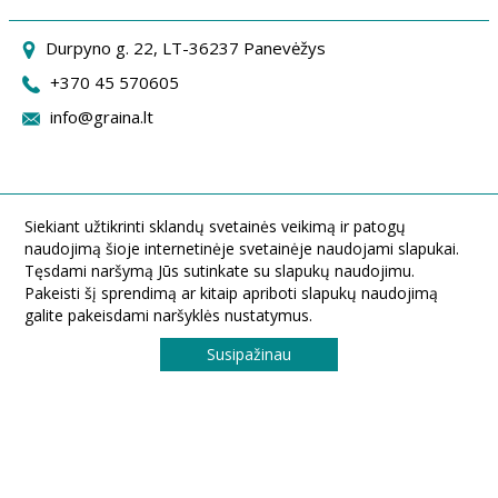
Durpyno g. 22, LT-36237 Panevėžys
+370 45 570605
info@graina.lt
Siekiant užtikrinti sklandų svetainės veikimą ir patogų
naudojimą šioje internetinėje svetainėje naudojami slapukai.
Tęsdami naršymą Jūs sutinkate su slapukų naudojimu.
Pakeisti šį sprendimą ar kitaip apriboti slapukų naudojimą
galite pakeisdami naršyklės nustatymus.
Susipažinau
UAB ,,Graina" Durpyno g. 22, LT-36237 Panevėžys, Lietuva
Tel.: (8 45) 570605. Faksas: (8 45) 433540. El. paštas: info@graina.lt