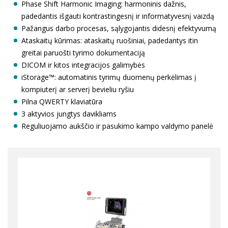
Phase Shift Harmonic Imaging: harmoninis dažnis,
padedantis išgauti kontrastingesnį ir informatyvesnį vaizdą
Pažangus darbo procesas, sąlygojantis didesnį efektyvumą
Ataskaitų kūrimas: ataskaitų ruošiniai, padedantys itin
greitai paruošti tyrimo dokumentaciją
DICOM ir kitos integracijos galimybės
iStorage™: automatinis tyrimų duomenų perkėlimas į
kompiuterį ar serverį bevieliu ryšiu
Pilna QWERTY klaviatūra
3 aktyvios jungtys davikliams
Reguliuojamo aukščio ir pasukimo kampo valdymo panelė