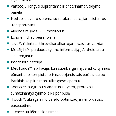
Vartotojui lengvai suprantama ir priderinama valdymo
panelė
Nedidelio svorio sistema su ratukais, patogiam sistemos
transportavimui
Aukštos raiškos LCD monitorius
Echo-enriched beamformer
iLive™: išskirtinai tikroviškai atkartojami vaisiaus vaizdai
MedSight™: perduoda tyrimo informaciją į Android arba
iOS įrenginius
Integruota baterija
MedTouch™: aplikacija, kuri suteikia galimybę atlikti tyrimus
būnant prie kompiuterio ir naudojantis tais pačiais darbo
įrankiais kaip ir dirbant ultragarso aparatu
iWorks™: integruoti standartiniai tyrimų protokolai,
sumažinantys tyrimo laiką per pusę
iTouch™: ultragarsinio vaizdo optimizacija vieno klavišo
paspaudimu
iClear™: triukšmo slopinimas