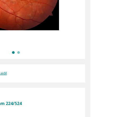
aidil
am 224/524