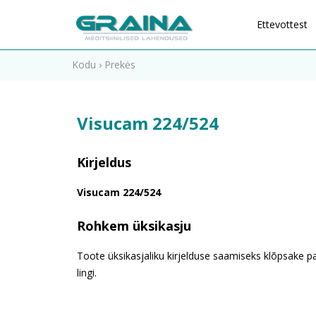
Ettevottest
Kodu
›
Prekės
Visucam 224/524
Kirjeldus
Visucam 224/524
Rohkem üksikasju
Toote üksikasjaliku kirjelduse saamiseks klõpsake pa
lingi.