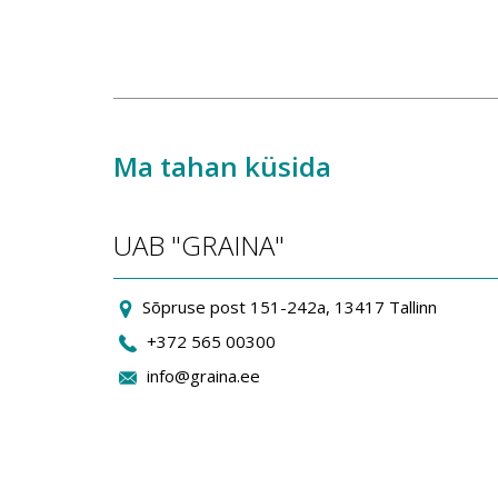
Ma tahan küsida
UAB "GRAINA"
Sõpruse post 151-242a, 13417 Tallinn
+372 565 00300
info@graina.ee