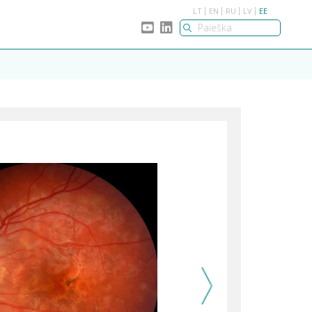
LT
EN
RU
LV
EE