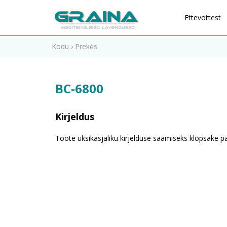
Ettevottest
Kodu
›
Prekės
BC-6800
Kirjeldus
Toote üksikasjaliku kirjelduse saamiseks klõpsake par