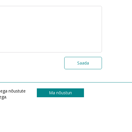
Saada
isega nõustute
Ma nõustun
ega.
© 2026 Visos teisės saugomos UAB „Graina“