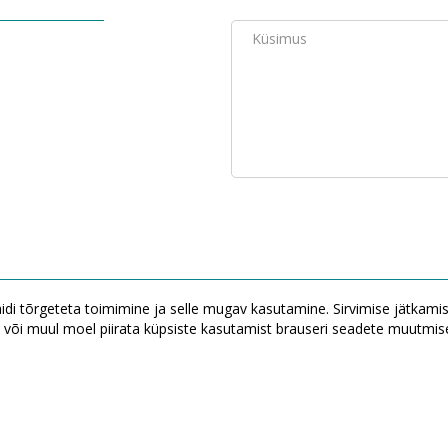
saidi tõrgeteta toimimine ja selle mugav kasutamine. Sirvimise jätkam
või muul moel piirata küpsiste kasutamist brauseri seadete muutmis