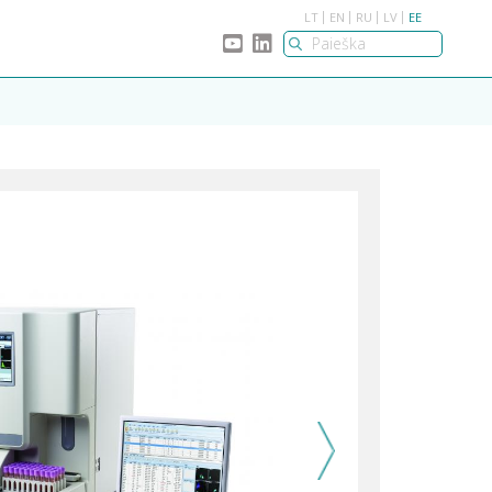
LT
EN
RU
LV
EE