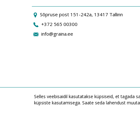
Sõpruse post 151-242a, 13417 Tallinn
+372 565 00300
info@graina.ee
Selles veebisaidil kasutatakse küpsiseid, et tagada 
küpsiste kasutamisega. Saate seda lahendust muuta 
JSC "Graina" Durpyno tn 22, LT-36237 Panevezys, Leedu